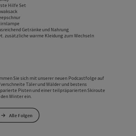
rste Hilfe Set
iwaksack
eepschnur
tirnlampe
usreichend Getränke und Nahrung
vt. zusätzliche warme Kleidung zum Wechseln
mmen Sie sich mit unserer neuen Podcastfolge auf
fverschneite Täler und Wälder und bestens
parierte Pisten und einer teilpräparierten Skiroute
 den Winter ein.
Alle Folgen