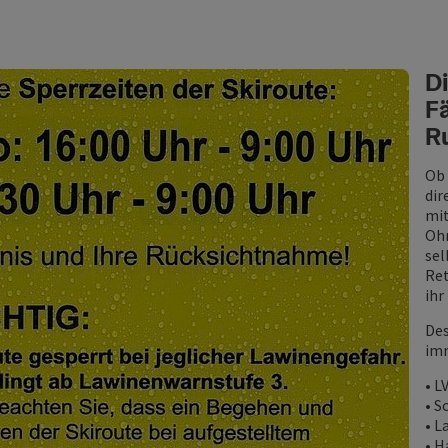
Di
Fä
R
Ob 
dir
mi
Ohn
sel
Ret
ihr
Des
imm
• L
• S
• L
• H