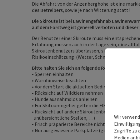
Die Abfahrt von der Anzenberghöhe ist eine ma
des Betreibers
, sowie je nach Witterung statt!
Die Skiroute ist bei Lawinengefahr ab Lawinenwarn
auf dem Forstweg ist generell verboten und diese
Der Benutzer einer Skiroute muss ein entsprechen
Erfahrung müssen auch in der Lage sein, eine all
Skiroutenbenutzers überlassen, sich vor der Abfa
Risikoeinschätzung (Wetter, Schneedeckenstabilit
Bitte halten Sie sich an folgende Regeln:
• Sperren einhalten
• Warnhinweise beachten
• Vor dem Start die aktuellen Bedingungen prüfen
• Rücksicht auf Wildtiere nehmen
• Hunde ausnahmslos anleinen
• Für Skitourengeher gelten die FIS-Regeln
• Rücksicht auf andere Skiroutenbenutzer nehmen 
Wir verwend
unübersichtliche Stellen, …)
Einwilligun
• Frisch präparierte Bereiche nicht bzw. nur am A
• Nur ausgewiesene Parkplätze (gebührenpflichti
Zugriffe zu 
Medien anbi