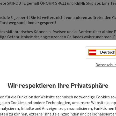
rkierte SKIROUTE gemäß ÖNORM S 4611 und
KEINE
Skipiste. Eine Te
stufe 3 gesperrt! Sie ist weiters nicht vor anderen auftretenden 
r Forstweg somit immer gesperrt!
des skifahrerisches Können aufweisen und außerdem über alpine E
fällige Gefährlichkeit des angrenzenden Geländes wahrzunehmen. E
hrt über allenfalls drohende Gefahren zu informieren. Es muss z
ät, Lawinenwarnstufe) selbst geprüft werden, ob eine Begehung 
Deutsch
Datenschut
Wir respektieren Ihre Privatsphäre
(Aufstieg, Abfahrt,
en für die Funktion der Website technisch notwendige Cookies sow
g auch Cookies und andere Technologien, um unsere Website zu op
bfahrtsrand befahren
g) verwenden
analysieren, Inhalte und Anzeigen zu personalisieren, Funktionen f
eten zu können, externe Inhalte einzubinden und personalisiert