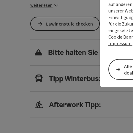
auf anderen
weiterlesen
unserer Web
Einwilligun
für die Zuku
Lawinenstufe checken
eingesetzte
Cookie Bann
Impressum.
Bitte halten Sie sich an f
Alle
deak
Tipp Winterbus:
Afterwork Tipp: