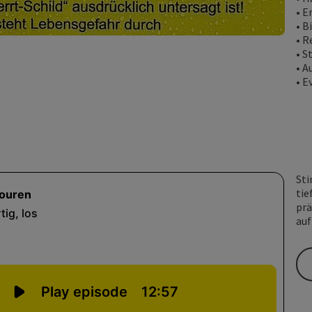
• E
• B
• R
• S
• A
• E
Sti
tie
prä
auf