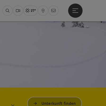
27°
Hauptmenü öffne
Aktuelles Wetter
Fuschlseeregion, son
Suchen
Webcams
Karte
Newsletter
Unterkunft finden