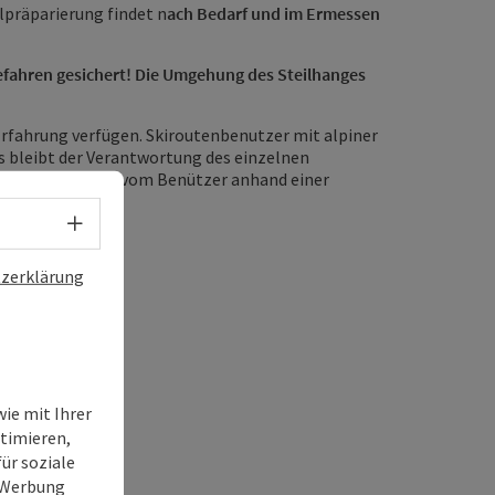
ilpräparierung findet n
ach Bedarf und im Ermessen
Gefahren gesichert! Die Umgehung des Steilhanges
rfahrung verfügen. Skiroutenbenutzer mit alpiner
s bleibt der Verantwortung des einzelnen
udem tagesaktuell vom Benützer anhand einer
möglich ist.
Sprachwahl - Menü öffnen
zerklärung
ie mit Ihrer
timieren,
ür soziale
e Werbung