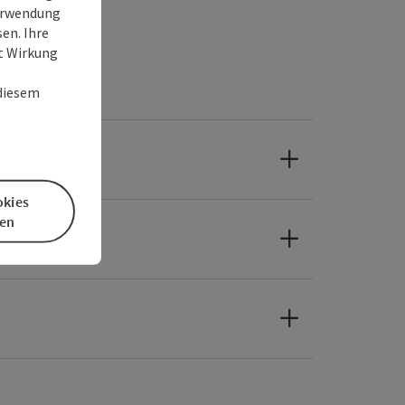
Verwendung
en. Ihre
it Wirkung
 diesem
okies
en