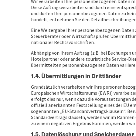
Wir verarbeiten Ihre personenbezogenen Daten mit
Diese Auftragsverarbeiter sind durch eine entspr
und dürfen Ihre personenbezogenen Daten zu keine
handelt, entnehmen Sie den Detailbeschreibungen
Eine Weitergabe Ihrer personenbezogenen Daten an
Steuerberater oder Wirtschaftsprüfer. Übermittl
nationaler Rechtsvorschriften.
Abhängig von Ihrem Auftrag (z.B. bei Buchungen u
Hotelpartner oder andere touristische Service-Dien
übermittelten personenbezogenen Daten variieren 
1.4. Übermittlungen in Drittländer
Grundsätzlich verarbeiten wir Ihre personenbezog
Europäischen Wirtschaftsraums (EWR)) verarbeiten
erfolgt dies nur, wenn dazu die Voraussetzungen de
offiziell anerkannten Feststellung eines der EU e
sogenannten „EU-Standardvertragsklauseln“. Beruf
Standardvertragsklauseln, werden wir im Rahmen e
zu einem negativen Ergebnis kommen, werden wir die
1.5. Datenlöschung und Speicherdauer