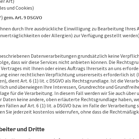
er Art)
les und Cookies)
) gem. Art. 9 DSGVO
hnen durch Ihre ausdrückliche Einwilligung zu Bearbeitung Ihres A
nverträglichkeiten oder Allergien) zur Verfügung gestellt werden
 beschriebenen Datenverarbeitungen grundsätzlich keine Verpflicht
olge, dass wir diese Services nicht anbieten können. Die Rechtsgru
rtrages mit Ihnen oder eines Auftrags Ihrerseits an uns erforderlic
ng einer rechtlichen Verpflichtung unsererseits erforderlich ist
, dient Art. 6 (1) lit. c DSGVO als Rechtsgrundlage. Ist die Vera
ch und überwiegen Ihre Interessen, Grundrechte und Grundfreiheiten
ge für die Verarbeitung. In diesem Fall werden wir Sie auch über
 Daten keine andere, oben erläuterte Rechtsgrundlage haben, wer
Fällen auf Art. 6 (1) lit. a DSGVO bzw. im Falle der Verarbeitung se
n Sie jederzeit kostenlos widerrufen, ohne dass die Rechtmäßigke
eiter und Dritte