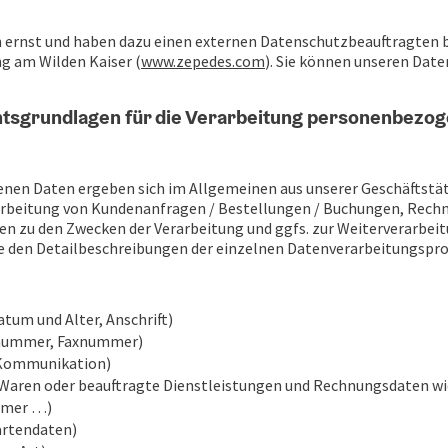
rnst und haben dazu einen externen Datenschutzbeauftragten be
g am Wilden Kaiser (
www.zepedes.com
). Sie können unseren Dat
htsgrundlagen für die Verarbeitung personenbezo
nen Daten ergeben sich im Allgemeinen aus unserer Geschäftstät
arbeitung von Kundenanfragen / Bestellungen / Buchungen, Re
en zu den Zwecken der Verarbeitung und ggfs. zur Weiterverarbe
e den Detailbeschreibungen der einzelnen Datenverarbeitungspr
um und Alter, Anschrift)
onnummer, Faxnummer)
 Kommunikation)
e Waren oder beauftragte Dienstleistungen und Rechnungsdaten w
mmer …)
artendaten)