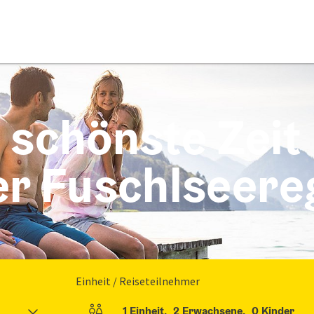
 schönste Zeit
er Fuschlseere
Einheit / Reiseteilnehmer
1
Einheit
,
2
Erwachsene
,
0
Kinder