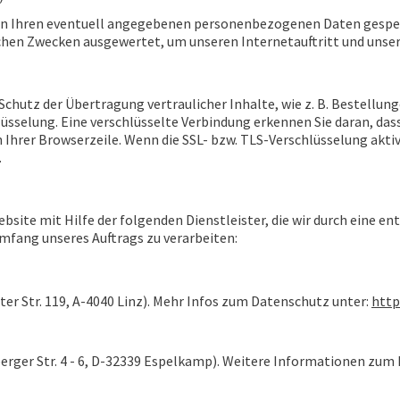
n Ihren eventuell angegebenen personenbezogenen Daten gespeich
schen Zwecken ausgewertet, um unseren Internetauftritt und uns
chutz der Übertragung vertraulicher Inhalte, wie z. B. Bestellunge
üsselung. Eine verschlüsselte Verbindung erkennen Sie daran, dass
Ihrer Browserzeile. Wenn die SSL- bzw. TLS-Verschlüsselung aktivie
.
ebsite mit Hilfe der folgenden Dienstleister, die wir durch eine e
Umfang unseres Auftrags zu verarbeiten:
r Str. 119, A-4040 Linz). Mehr Infos zum Datenschutz unter:
http
rger Str. 4 - 6, D-32339 Espelkamp). Weitere Informationen zum 