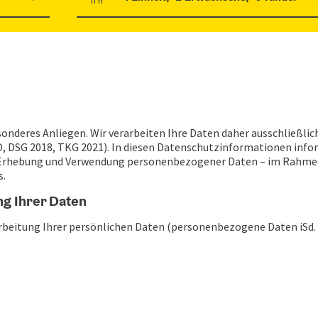
Einheitenanzahl und Personenfelder
esonderes Anliegen. Wir verarbeiten Ihre Daten daher ausschließli
SG 2018, TKG 2021). In diesen Datenschutzinformationen informi
 Erhebung und Verwendung personenbezogener Daten – im Rahme
s.
ung Ihrer Daten
rarbeitung Ihrer persönlichen Daten (personenbezogene Daten iSd. A