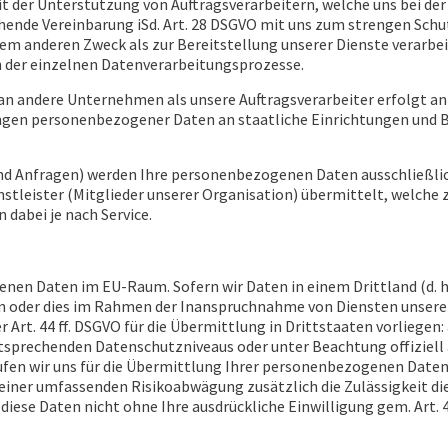
 der Unterstützung von Auftragsverarbeitern, welche uns bei der 
echende Vereinbarung iSd. Art. 28 DSGVO mit uns zum strengen Sch
m anderen Zweck als zur Bereitstellung unserer Dienste verarbei
 der einzelnen Datenverarbeitungsprozesse.
 andere Unternehmen als unsere Auftragsverarbeiter erfolgt an wi
ungen personenbezogener Daten an staatliche Einrichtungen und
nd Anfragen) werden Ihre personenbezogenen Daten ausschließlic
stleister (Mitglieder unserer Organisation) übermittelt, welche z
dabei je nach Service.
enen Daten im EU-Raum. Sofern wir Daten in einem Drittland (d. h
 oder dies im Rahmen der Inanspruchnahme von Diensten unserer 
r Art. 44 ff. DSGVO für die Übermittlung in Drittstaaten vorliegen
ntsprechenden Datenschutzniveaus oder unter Beachtung offiziell
en wir uns für die Übermittlung Ihrer personenbezogenen Daten 
iner umfassenden Risikoabwägung zusätzlich die Zulässigkeit die
se Daten nicht ohne Ihre ausdrückliche Einwilligung gem. Art. 49 