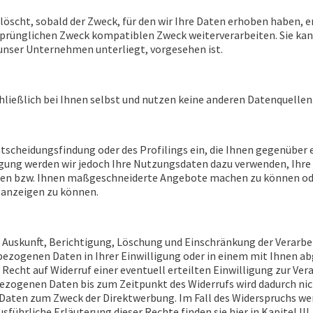
scht, sobald der Zweck, für den wir Ihre Daten erhoben haben, en
rsprünglichen Zweck kompatiblen Zweck weiterverarbeiten. Sie kan
unser Unternehmen unterliegt, vorgesehen ist.
ießlich bei Ihnen selbst und nutzen keine anderen Datenquellen
tscheidungsfindung oder des Profilings ein, die Ihnen gegenüber e
lligung werden wir jedoch Ihre Nutzungsdaten dazu verwenden, Ihr
gen bzw. Ihnen maßgeschneiderte Angebote machen zu können oder
anzeigen zu können.
 Auskunft, Berichtigung, Löschung und Einschränkung der Verarb
ezogenen Daten in Ihrer Einwilligung oder in einem mit Ihnen a
 Recht auf Widerruf einer eventuell erteilten Einwilligung zur V
zogenen Daten bis zum Zeitpunkt des Widerrufs wird dadurch nich
Daten zum Zweck der Direktwerbung. Im Fall des Widerspruchs w
sführliche Erläuterung dieser Rechte finden sie
hier
in Kapitel III.