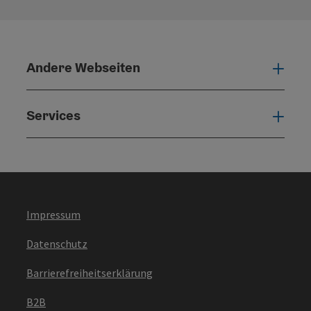
Andere Webseiten
Ande
Services
Serv
Impressum
Datenschutz
Barrierefreiheitserklärung
B2B