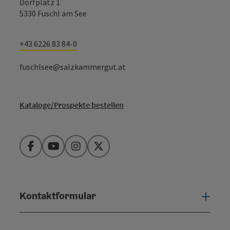
Dorfplatz 1
5330 Fuschl am See
+43 6226 83 84-0
fuschlsee@salzkammergut.at
Kataloge/Prospekte bestellen
Facebook
YouTube
Instagram
Twitter
Kontaktformular
Konta