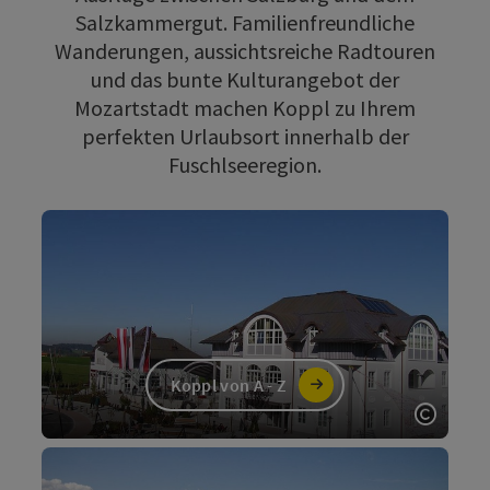
Salzkammergut. Familienfreundliche
Wanderungen, aussichtsreiche Radtouren
und das bunte Kulturangebot der
Mozartstadt machen Koppl zu Ihrem
perfekten Urlaubsort innerhalb der
Fuschlseeregion.
Koppl von A - Z
Copyri