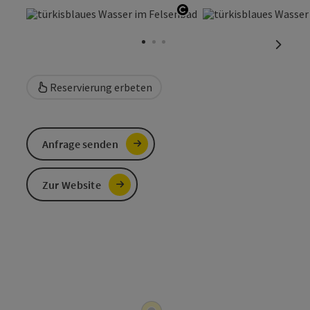
Copyright öffnen
nächst
Reservierung erbeten
Anfrage senden
Zur Website