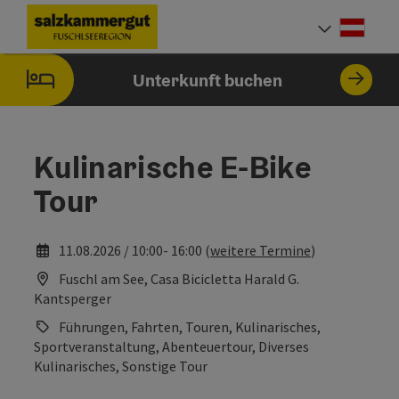
Accesskey
Accesskey
Accesskey
Accesskey
Accesskey
Accesskey
Accesskey
Accesskey
Zum Inhalt
Zur Navigation
Zum Seitenanfang
Zur Kontaktseite
Zur Suche
Zum Impressum
Zu den Hinweisen zur Bedienung der Website
Zur Startseite
[4]
[0]
[7]
[1]
[5]
[3]
[2]
[6]
Deut
Sprach
Unterkunft buchen
Kulinarische E-Bike
Tour
11.08.2026 / 10:00- 16:00 (
weitere Termine
)
Fuschl am See, Casa Bicicletta Harald G.
Kantsperger
Führungen, Fahrten, Touren, Kulinarisches,
Sportveranstaltung, Abenteuertour, Diverses
Kulinarisches, Sonstige Tour