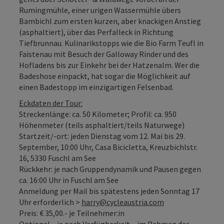
Rumingmühle, einer urigen Wassermühle übers
Bambichl zum ersten kurzen, aber knackigen Anstieg
(asphaltiert), über das Perfalleck in Richtung
Tiefbrunnau. Kulinarikstopps wie die Bio Farm Teufl in
Faistenau mit Besuch der Galloway Rinder und des
Hofladens bis zur Einkehr bei der Hatzenalm. Wer die
Badeshose einpackt, hat sogar die Möglichkeit auf
einen Badestopp im einzigartigen Felsenbad.
Eckdaten der Tour:
Streckenlänge: ca. 50 Kilometer; Profil: ca. 950
Höhenmeter (teils asphaltiert/teils Naturwege)
Startzeit/-ort: jeden Dienstag vom 12. Mai bis 29.
September, 10:00 Uhr, Casa Bicicletta, Kreuzbichlstr.
16, 5330 Fuschl am See
Rückkehr: je nach Gruppendynamik und Pausen gegen
ca. 16:00 Uhr in Fuschl am See
Anmeldung per Mail bis spätestens jeden Sonntag 17
Uhr erforderlich >
harry@cycleaustria.com
Preis: € 35,00.- je Teilnehmer:in
Optional – je nach Verfügbarkeit – im Rahmen der