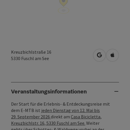
Kreuzbichlstraße 16
in Google Map
in Apple
5330
Fuschl am See
Veranstaltungsinformationen
Der Start für die Erlebnis- & Entdeckungsreise mit
dem E-MTB ist
jeden Dienstag von 12. Mai bis
29. September 2026
direkt am
Casa Bicicletta,
Kreuzbichlstr. 16, 5330 Fuschl am See.
Weiter
gehts über Schotter- & Waldwege vorbei an der