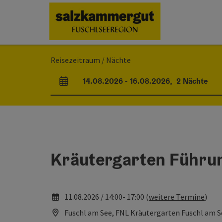
Accesskey
Accesskey
Accesskey
Accesskey
Accesskey
Accesskey
Accesskey
Accesskey
Zum Inhalt
Zur Navigation
Zum Seitenanfang
Zur Kontaktseite
Zur Suche
Zum Impressum
Zu den Hinweisen zur Bedienung der Website
Zur Startseite
[4]
[0]
[7]
[1]
[5]
[3]
[2]
[6]
Reisezeitraum / Nächte
14.08.2026
-
16.08.2026
,
2
Nächte
An- und Abreisefelder
Kräutergarten Führu
11.08.2026 / 14:00- 17:00 (
weitere Termine
)
Fuschl am See, FNL Kräutergarten Fuschl am S