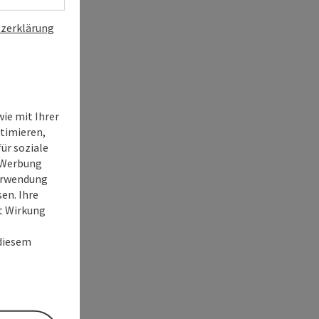
zerklärung
ie mit Ihrer
timieren,
ür soziale
e Werbung
Verwendung
en. Ihre
it Wirkung
 diesem