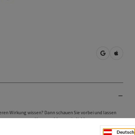
in Google Map
in Apple
eren Wirkung wissen? Dann schauen Sie vorbei und lassen
ührungen nur gegen Voranmeldung möglich).
Deutsch