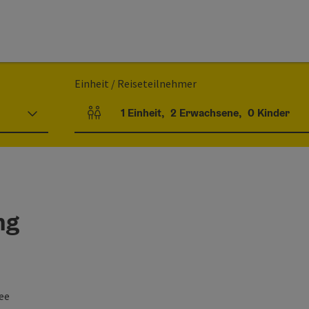
Einheit / Reiseteilnehmer
1
Einheit
,
2
Erwachsene
,
0
Kinder
Einheitenanzahl und Personenfelder
ng
ee