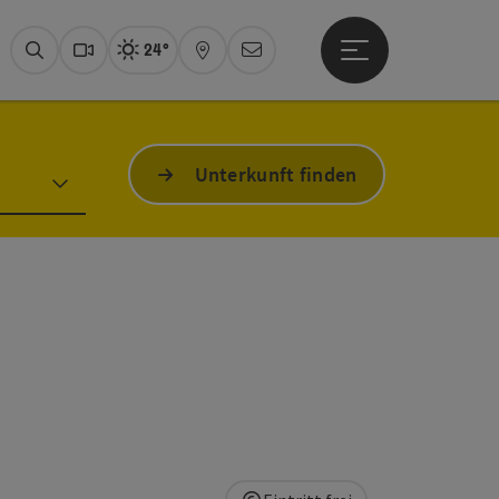
24°
Hauptmenü öffne
Aktuelles Wetter
Fuschlseeregion, son
Suchen
Webcams
Karte
Newsletter
Unterkunft finden