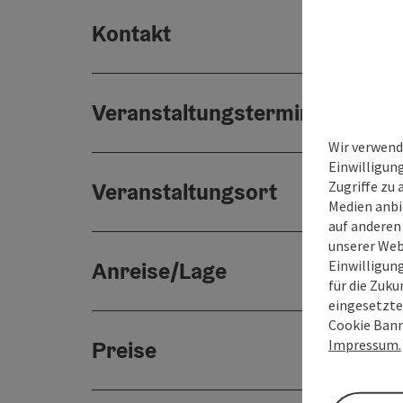
Kontakt
Veranstaltungstermin/e
Wir verwend
Einwilligun
Zugriffe zu 
Veranstaltungsort
Medien anbi
auf anderen
unserer Web
Einwilligun
Anreise/Lage
für die Zuku
eingesetzte
Cookie Bann
Impressum.
Preise