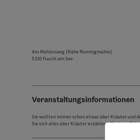
Am Mühlenweg (Nähe Rumingmühle)
5330
Fuschl am See
Veranstaltungsinformationen
Sie wollten immer schon etwas über Kräuter und d
Sie sich alles über Kräuter erzählen! (Freitags F