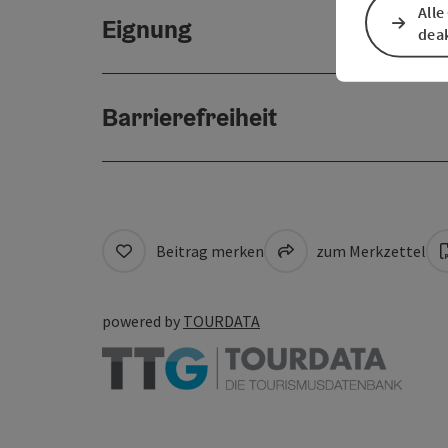
Alle
Eignung
deak
Barrierefreiheit
Beitrag merken
zum Merkzettel
powered by
TOURDATA