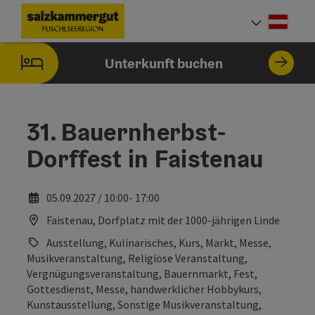
Accesskey
Accesskey
Accesskey
Accesskey
Accesskey
Accesskey
Accesskey
Accesskey
Zum Inhalt
Zur Navigation
Zum Seitenanfang
Zur Kontaktseite
Zur Suche
Zum Impressum
Zu den Hinweisen zur Bedienung der Website
Zur Startseite
[4]
[0]
[7]
[1]
[5]
[3]
[2]
[6]
Deut
Sprach
Unterkunft buchen
31. Bauernherbst-
Dorffest in Faistenau
05.09.2027 / 10:00- 17:00
Faistenau, Dorfplatz mit der 1000-jährigen Linde
Ausstellung, Kulinarisches, Kurs, Markt, Messe,
Musikveranstaltung, Religiöse Veranstaltung,
Vergnügungsveranstaltung, Bauernmarkt, Fest,
Gottesdienst, Messe, handwerklicher Hobbykurs,
Kunstausstellung, Sonstige Musikveranstaltung,