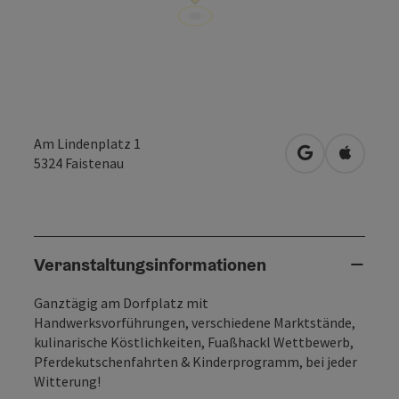
Am Lindenplatz 1
in Google Map
in Apple
5324
Faistenau
Veranstaltungsinformationen
Ganztägig am Dorfplatz mit
Handwerksvorführungen, verschiedene Marktstände,
kulinarische Köstlichkeiten, Fuaßhackl Wettbewerb,
Pferdekutschenfahrten & Kinderprogramm, bei jeder
Witterung!