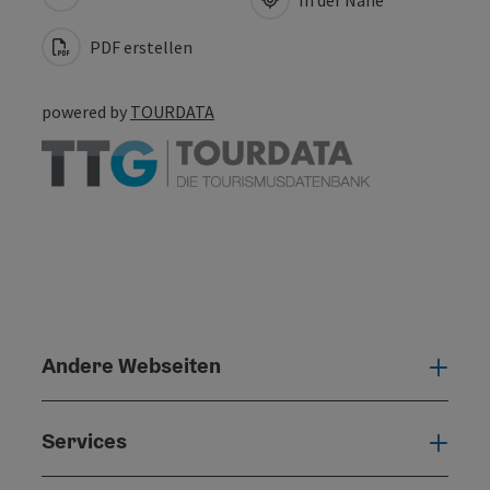
PDF erstellen
powered by
TOURDATA
Andere Webseiten
Ande
Services
Serv