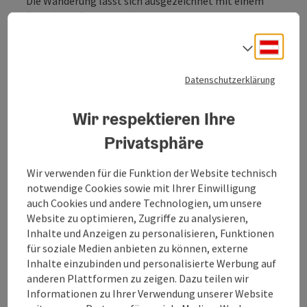
Die Wanderung lässt sich ausgezeichnet mit einem
Besuch der Rumingmühle kombinieren.
Die
funktionstüchtige Getreidemühle
lädt zum
Deuts
Beispiel von Juni bis September jeden Dienstag um
Sprach
13:00 Uhr zum Brot backen ein und jeden Freitag um
15:00 Uhr steht die
Mühlenvorführung
am Programm.
Datenschutzerklärung
Auch samstags lädt die Rumingmühle zum Jausentag
ein ab 13:00 Uhr.
Wir respektieren Ihre
Nähere Informationen zum Zwergerlweg erhalten
Privatsphäre
Eltern beim Tourismusverband Fuschlseeregion unter
...
Wir verwenden für die Funktion der Website technisch
notwendige Cookies sowie mit Ihrer Einwilligung
Beschreibung vollständig anzeigen
auch Cookies und andere Technologien, um unsere
Website zu optimieren, Zugriffe zu analysieren,
Inhalte und Anzeigen zu personalisieren, Funktionen
für soziale Medien anbieten zu können, externe
Inhalte einzubinden und personalisierte Werbung auf
Tour und Routeninformationen
anderen Plattformen zu zeigen. Dazu teilen wir
Informationen zu Ihrer Verwendung unserer Website