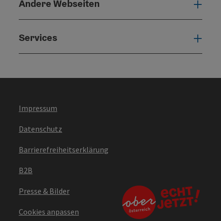
Andere Webseiten
Ande
Services
Serv
Impressum
Datenschutz
Barrierefreiheitserklärung
B2B
Presse & Bilder
Cookies anpassen