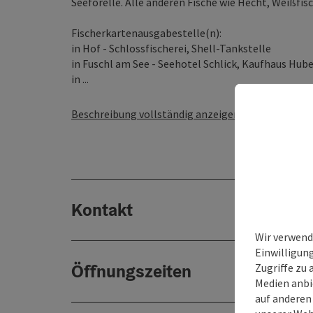
Seeforelle. Alle anderen Fische wie Hecht, Weißfi
Fischerkartenausgabestelle(n):
in Hof - Schlossfischerei, Shell-Tankstelle
in Fuschl am See - Seehotel Schlick, Kaufhaus Hub
in ...
Beschreibung vollständig anzeigen
Kontakt
Wir verwend
Einwilligun
Öffnungszeiten
Zugriffe zu 
Medien anbi
auf anderen