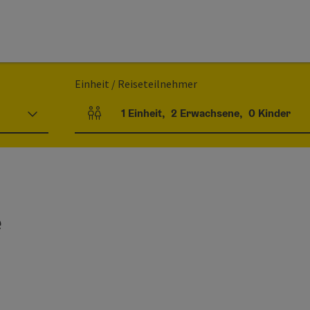
Einheit / Reiseteilnehmer
1
Einheit
,
2
Erwachsene
,
0
Kinder
Einheitenanzahl und Personenfelder
e