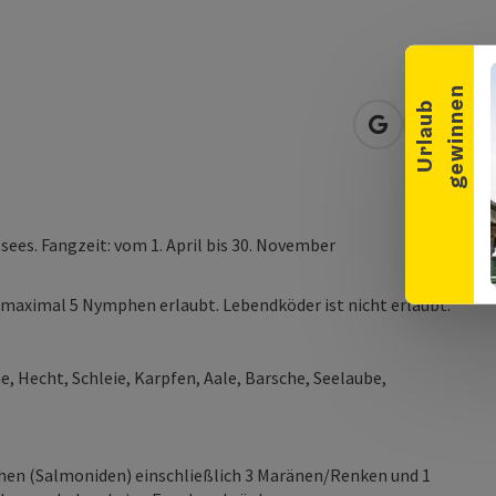
Banner einklappen
n
U
r
l
a
u
b
g
e
w
i
n
n
e
in Google Map
in Apple
sees. Fangzeit: vom 1. April bis 30. November
t maximal 5 Nymphen erlaubt. Lebendköder ist nicht erlaubt.
e, Hecht, Schleie, Karpfen, Aale, Barsche, Seelaube,
schen (Salmoniden) einschließlich 3 Maränen/Renken und 1