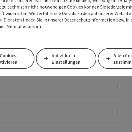
site mit unseren Partnern für soziale Medien, Werbung und Analys
g zu technisch nicht notwendigen Cookies können Sie jederzeit m
nft widerrufen. Weiterführende Details zu den auf unserer Website
n Diensten finden Sie in unserer
Datenschutzinformation
bzw. in
er. Mehr über uns im
 Cookies
Individuelle
Allen Co
tivieren
Einstellungen
zustimm