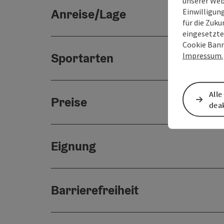
unserer Web
Anreise/Lage
Einwilligun
für die Zuku
eingesetzte
Cookie Bann
Sportarten
Impressum.
Alle
Preise
deak
Eignung
Barrierefreiheit