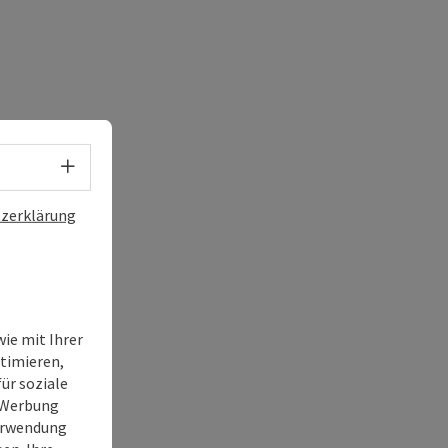
Sprachwahl - Menü öffnen
zerklärung
ie mit Ihrer
timieren,
ür soziale
e Werbung
Verwendung