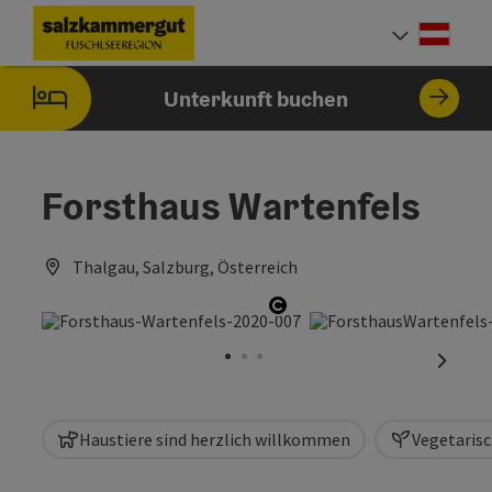
Accesskey
Accesskey
Accesskey
Accesskey
Accesskey
Accesskey
Accesskey
Accesskey
Zum Inhalt
Zur Navigation
Zum Seitenanfang
Zur Kontaktseite
Zur Suche
Zum Impressum
Zu den Hinweisen zur Bedienung der Website
Zur Startseite
[4]
[0]
[7]
[1]
[5]
[3]
[2]
[6]
Deut
Sprach
Unterkunft buchen
Forsthaus Wartenfels
Thalgau, Salzburg, Österreich
Copyright öffnen
nächst
Haustiere sind herzlich willkommen
Vegetaris