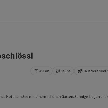
eschlössl
W-Lan
Sauna
Haustiere sind
n