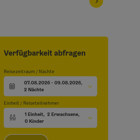
nächstes Element
Verfügbarkeit abfragen
Reisezeitraum / Nächte
07.08.2026
-
09.08.2026
,
An- und Abreisefelder
2
Nächte
Einheit / Reiseteilnehmer
1
Einheit
,
2
Erwachsene
,
Einheitenanzahl und Personenfelder
0
Kinder