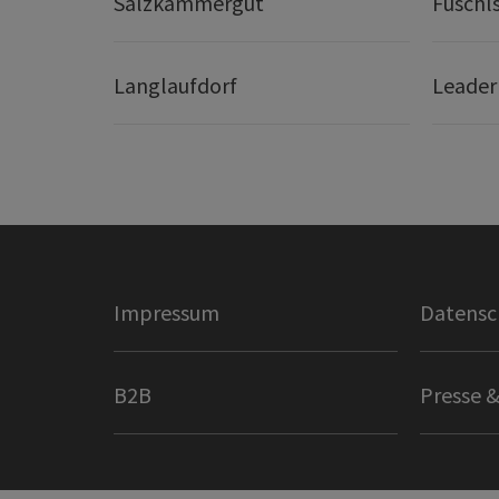
Salzkammergut
Fuschl
Langlaufdorf
Leader
Impressum
Datensc
B2B
Presse &