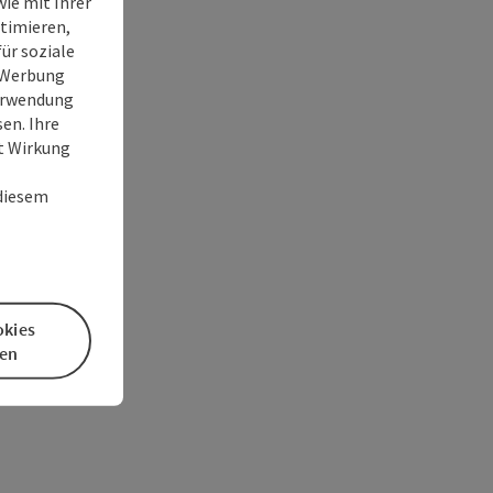
ie mit Ihrer
timieren,
ür soziale
e Werbung
Verwendung
en. Ihre
it Wirkung
 diesem
okies
en