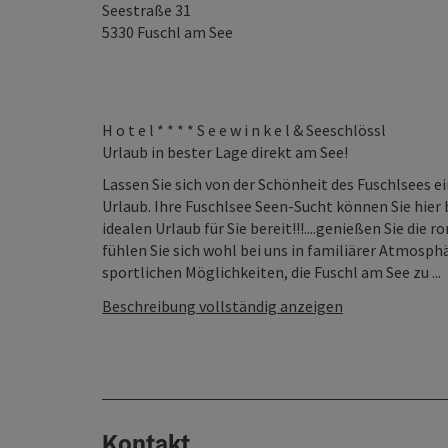
Seestraße 31
5330
Fuschl am See
H o t e l * * * * S e e w i n k e l & Seeschlössl
Urlaub in bester Lage direkt am See!
Lassen Sie sich von der Schönheit des Fuschlsees 
Urlaub. Ihre Fuschlsee Seen-Sucht können Sie hier 
idealen Urlaub für Sie bereit!!!....genießen Sie di
fühlen Sie sich wohl bei uns in familiärer Atmosph
sportlichen Möglichkeiten, die Fuschl am See zu ...
Beschreibung vollständig anzeigen
Kontakt