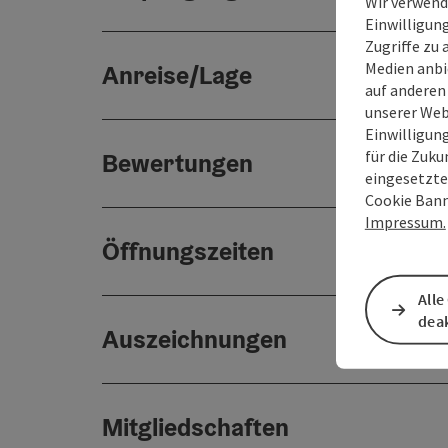
Wir verwend
Einwilligun
Zugriffe zu 
Medien anbi
Anreise/Lage
auf anderen
unserer Web
Einwilligun
für die Zuku
Bewertungen
eingesetzte
Cookie Bann
Impressum.
Öffnungszeiten
Alle
deak
Auszeichnungen
Mitgliedschaften