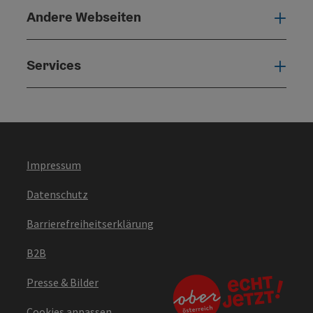
Andere Webseiten
Ande
Services
Serv
Impressum
Datenschutz
Barrierefreiheitserklärung
B2B
Presse & Bilder
Cookies anpassen