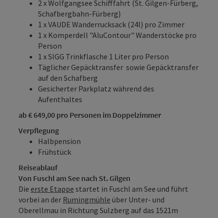
2 x Wolfgangsee Schifffahrt (St. Gilgen-Fürberg,
Schafbergbahn-Fürberg)
1 x VAUDE Wanderrucksack (24l) pro Zimmer
1 x Komperdell "AluContour" Wanderstöcke pro
Person
1 x SIGG Trinkflasche 1 Liter pro Person
Täglicher Gepäcktransfer sowie Gepäcktransfer
auf den Schafberg
Gesicherter Parkplatz während des
Aufenthaltes
ab € 649,00 pro Personen im Doppelzimmer
Verpflegung
Halbpension
Frühstück
Reiseablauf
Von Fuschl am See nach St. Gilgen
Die
erste Etappe
startet in Fuschl am See und führt
vorbei an der
Rumingmühle
über Unter- und
Oberellmau in Richtung Sulzberg auf das 1521m