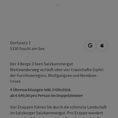
Dorfplatz 1
in Google Map
in Apple
5330
Fuschl am See
Der 4 Berge 3 Seen Salzkammergut
Weitwanderweg verläuft über vier traumhafte Gipfel
der Fuschlseeregion, Wolfgangsee und Mondsee-
Irrsee.
4 Übernachtungen inkl. Frühstück
ab € 649,00 pro Person im Doppelzimmer
Vier Etappen führen Sie durch die schönste Landschaft
im Salzburger Salzkammergut. Pro Etappe wandert