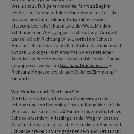
Wer nicht zu Fuß gehen möchte, fährt zu Beginn
der
dritten Etappe
mit der
Zahnradbahn
ins Tal - die
historischen Zahnraddampfloks zählen zu den
ältesten, betriebsfähigen Loks der Welt. Mit dem
Schiff über den Wolfgangsee nach Fürberg. Von dort
wandern Sie in Richtung Winkl, vorbei am Schloss
Hüttenstein am beschaulichen Krottensee und hinauf
auf den
Almkogel
. Dort erwartet Sie ein herrlicher
Ausblick auf den Mondsee, Irrsee und Attersee. Danach
gelangen Sie vorbei am
Gasthaus Drachenwand
in
Richtung Mondsee, wo ein gemütliches Zimmer auf
Sie wartet.
Von Mondsee nach Fuschl am See
Die
letzte Route
führt Sie von Mondsee über den
Schober und den Frauenkopf bis zur
Ruine Wartenfels
.
Wer Lust hat kann in ca. 50 Minuten bis zum Gipfel des
Schobers wandern. Allerdings ist der Weg im letzten
Abschnitt etwas ausgesetzt. Ein trockener Boden und
Schwindelfreiheit sollte gegeben sein. Den Ort Fuschl