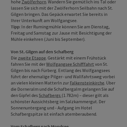
hohe
Zwölferhorn
. Wandern Sie gemütlich ins Tal oder
lassen Sie sich mit der Zwölferhorn Seilbahn nach St.
Gilgen bringen. Das Gepäck erwartet Sie bereits in
Ihrer Unterkunft am Wolfgangsee.
Tipp
: In der Rumingmühle können Sie am Dienstag,
Freitag und Samstag zur Jause mit Besichtigung der
Mühle einkehren (Juni bis September).
Von St. Gilgen auf den Schafberg
Die
zweite Etappe
. Gestärkt mit einem Frühstück
fahren Sie mit der
Wolfgangsee Schifffahrt
von St.
Gilgen bis nach Fürberg. Entlang des Wolfgangsees
führt der ehemalige Pilger- und Wallfahrtsweg vorbei
an vielen kleinen Matterln zur
Falkensteinkirche
. Über
die Dorneralm und die Schafbergalm gelangen Sie auf
den Gipfel des
Schafbergs
(1.782m) – dieser gilt als
schönster Aussichtsberg im Salzkammergut. Der
Sonnenuntergang und - Aufgang im Hotel
Schafbergspitze ist einfach atemberaubend.
Vom Schafberg nach Mondsee