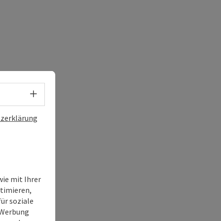
Sprachwahl - Menü öffnen
zerklärung
ie mit Ihrer
timieren,
ür soziale
e Werbung