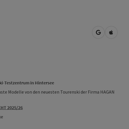
in Google Map
in Apple
i-Testzentrum in Hintersee
enste Modelle von den neuesten Tourenski der Firma HAGAN
HT 2025/26
ke