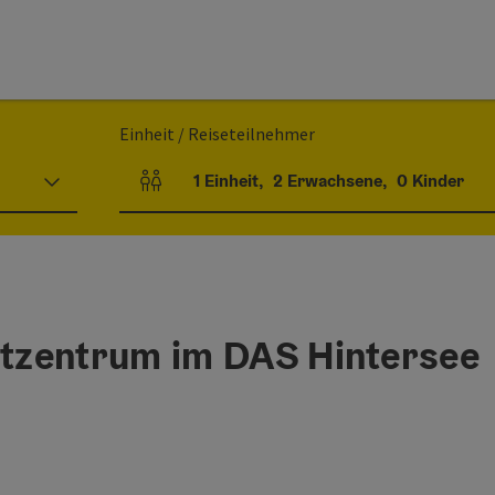
Einheit / Reiseteilnehmer
1
Einheit
,
2
Erwachsene
,
0
Kinder
Einheitenanzahl und Personenfelder
tzentrum im DAS Hintersee