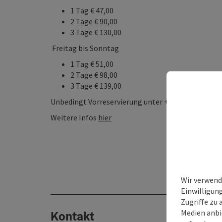
1 Tag € 47,00
2 Tage € 90,00
3 Tage € 130,00
Freitag bis Sonntag
1 Tag € 51,00
2 Tage € 98,00
3 Tage € 139,00
Unbedingt Vorreservierung unter + 43 6224 8900 od
Weitere Infos
hier
Wir verwend
Einwilligun
Zugriffe zu 
Medien anbi
Kontakt