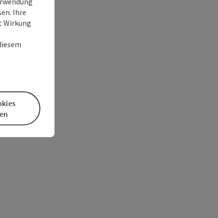
Verwendung
en. Ihre
it Wirkung
 diesem
okies
en