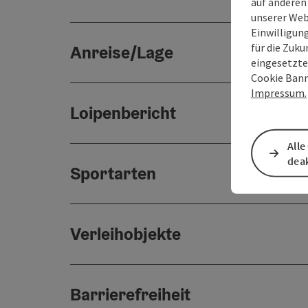
auf anderen
unserer Web
Einwilligun
für die Zuku
Anreise/Lage
eingesetzte
Cookie Bann
Impressum.
Loipenbericht
Alle
deak
Sportarten
Verleihobjekte
Barrierefreiheit