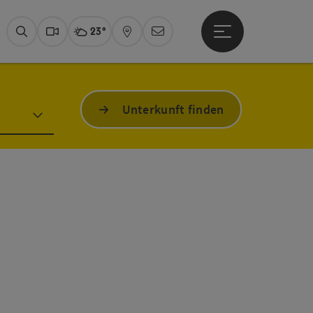
23°
Hauptmenü öffne
Aktuelles Wetter
Fuschlseeregion, wolk
Suchen
Webcams
Karte
Newsletter
Unterkunft finden